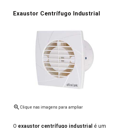
Exaustor Centrífugo Industrial
zoom_in
Clique nas imagens para ampliar
O
exaustor centrífugo industrial
é um