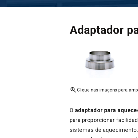
Adaptador p
zoom_in
Clique nas imagens para amp
O
adaptador para aquece
para proporcionar facilida
sistemas de aquecimento. 