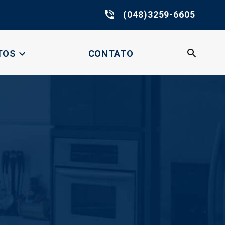
phone_in_talk
(048)3259-6605
expand_more
TOS
CONTATO