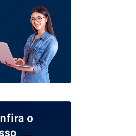
nfira o
sso