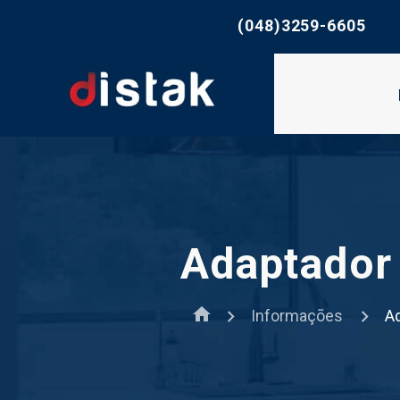
whatsapp
(048)3259-6605
Adaptador
home
Informações
Ad