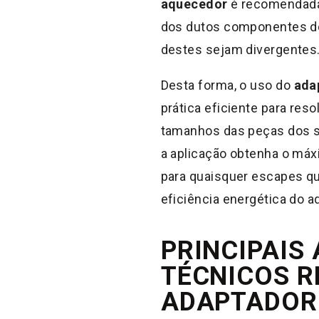
aquecedor
é recomendada 
dos dutos componentes do
destes sejam divergentes
Desta forma, o uso do
ada
prática eficiente para res
tamanhos das peças dos si
a aplicação obtenha o máx
para quaisquer escapes q
eficiência energética do a
PRINCIPAIS
TÉCNICOS R
ADAPTADOR