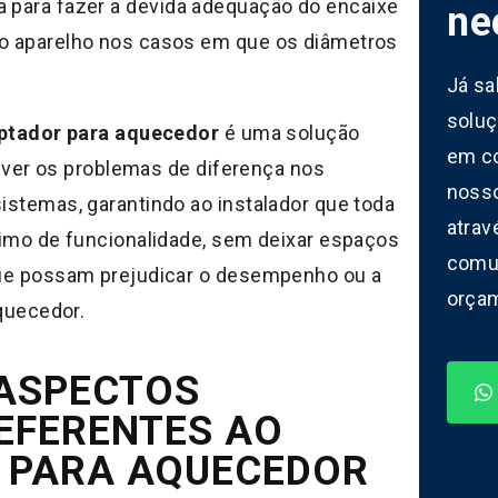
para fazer a devida adequação do encaixe
ne
 aparelho nos casos em que os diâmetros
.
Já sa
soluç
ptador para aquecedor
é uma solução
em c
olver os problemas de diferença nos
noss
stemas, garantindo ao instalador que toda
atrav
imo de funcionalidade, sem deixar espaços
comun
ue possam prejudicar o desempenho ou a
orça
quecedor.
 ASPECTOS
EFERENTES AO
 PARA AQUECEDOR