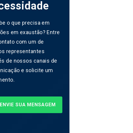
cessidade
be o que precisa em
ões em exaustão? Entre
ontato com um de
os representantes
és de nossos canais de
icação e solicite um
mento.
ENVIE SUA MENSAGEM