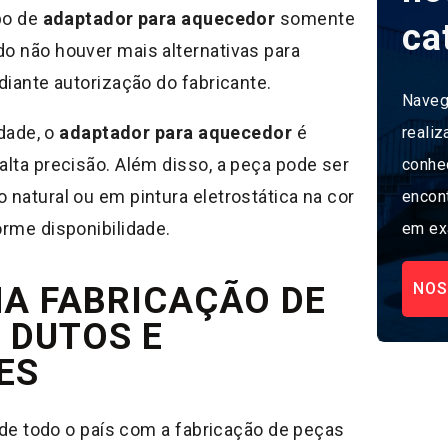
po de
adaptador para aquecedor
somente
ca
 não houver mais alternativas para
iante autorização do fabricante.
Naveg
idade, o
adaptador para aquecedor
é
realiz
lta precisão. Além disso, a peça pode ser
conhe
natural ou em pintura eletrostática na cor
encon
rme disponibilidade.
em ex
NOS
NA FABRICAÇÃO DE
 DUTOS E
ES
 de todo o país com a fabricação de peças