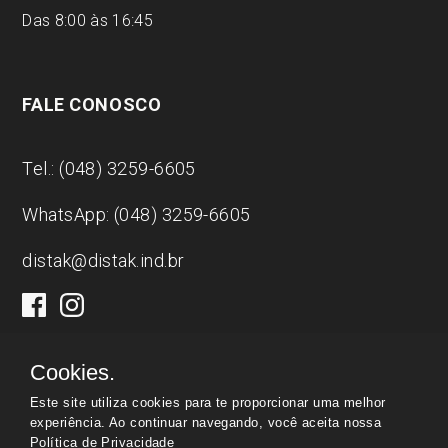
Das 8:00 às 16:45
FALE CONOSCO
Tel.: (048) 3259-6605
WhatsApp: (048) 3259-6605
distak@distak.ind.br
Cookies.
Este site utiliza cookies para te proporcionar uma melhor
Distak
|
CNPJ:
00.809.090/0001-66 | © Todos os
experiência. Ao continuar navegando, você aceita nossa
Política de Privacidade
direitos reservados