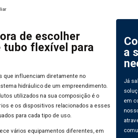
liar
ora de escolher
Co
 tubo flexível para
a 
ne
es que influenciam diretamente no
Já sa
istema hidráulico de um empreendimento.
soluç
dutos utilizados na sua composição é o
em c
rios e os dispositivos relacionados a esses
noss
ados para cada tipo de uso.
atrav
comun
tece vários equipamentos diferentes, em