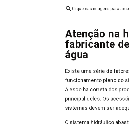
zoom_in
Clique nas imagens para amp
Atenção na h
fabricante de
água
Existe uma série de fator
funcionamento pleno do s
A escolha correta dos pro
principal deles. Os acessó
sistemas devem ser adequ
O sistema hidráulico abas