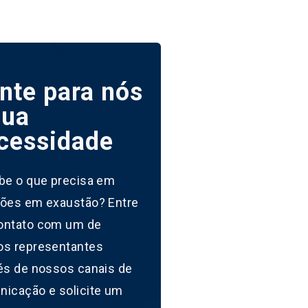
nte para nós
sua
cessidade
be o que precisa em
ões em exaustão? Entre
ontato com um de
os representantes
és de nossos canais de
icação e solicite um