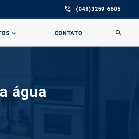
phone_in_talk
(048)3259-6605
expand_more
TOS
CONTATO
ra água