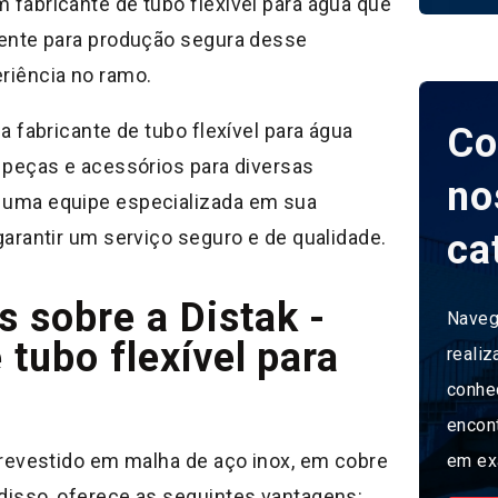
 fabricante de tubo flexível para água que
ciente para produção segura desse
riência no ramo.
 a fabricante de tubo flexível para água
Co
z peças e acessórios para diversas
no
m uma equipe especializada em sua
 garantir um serviço seguro e de qualidade.
ca
 sobre a Distak -
Naveg
 tubo flexível para
realiz
conhe
encon
é revestido em malha de aço inox, em cobre
em ex
 disso, oferece as seguintes vantagens: