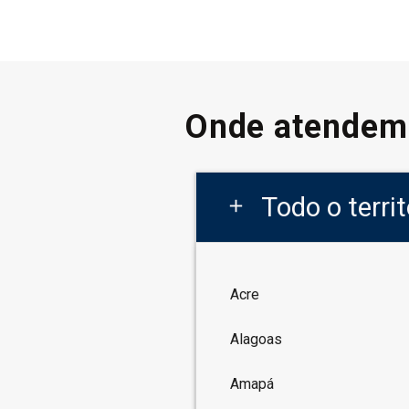
Onde atendem
Todo o terri
add
Acre
Alagoas
Amapá