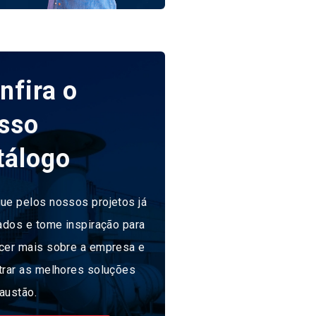
nfira o
sso
tálogo
ue pelos nossos projetos já
ados e tome inspiração para
cer mais sobre a empresa e
trar as melhores soluções
austão.