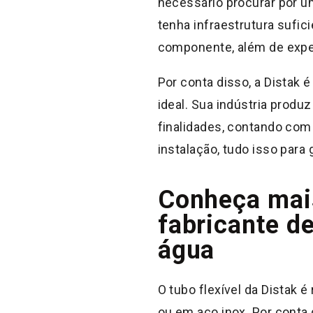
necessário procurar por um
tenha infraestrutura sufi
componente, além de expe
Por conta disso, a Distak é
ideal. Sua indústria produ
finalidades, contando co
instalação, tudo isso para
Conheça mais
fabricante de
água
O tubo flexível da Distak 
ou em aço inox. Por conta