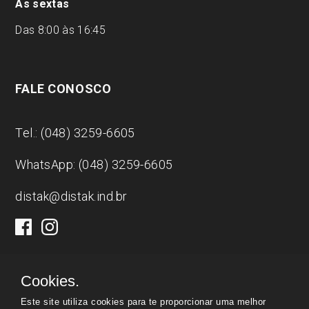
As sextas
Das 8:00 às 16:45
FALE CONOSCO
Tel.: (048) 3259-6605
WhatsApp: (048) 3259-6605
distak@distak.ind.br
Cookies.
Este site utiliza cookies para te proporcionar uma melhor
Distak
|
CNPJ:
00.809.090/0001-66 | © Todos os