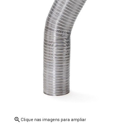
zoom_in
Clique nas imagens para ampliar