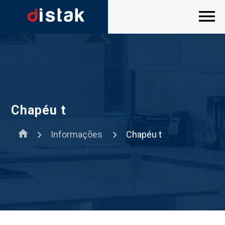
Chapéu t
home
Informações
Chapéu t