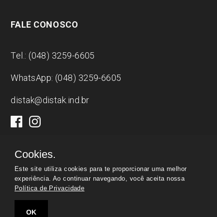
FALE CONOSCO
Tel.: (048) 3259-6605
WhatsApp: (048) 3259-6605
distak@distak.ind.br
Cookies.
Este site utiliza cookies para te proporcionar uma melhor
Distak
|
CNPJ:
00.809.090/0001-66 | © Todos os
experiência. Ao continuar navegando, você aceita nossa
Política de Privacidade
direitos reservados
OK